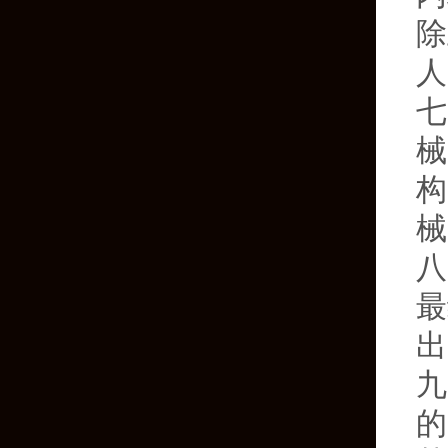
除
人
七
械
构
械
八
最
出
九
的