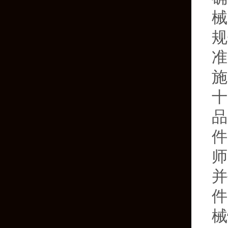
械
规
准
施
十
品
件
师
并
件
械