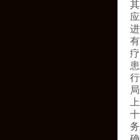
其
应
进
有
疗
患
行
局
上
十
务
确