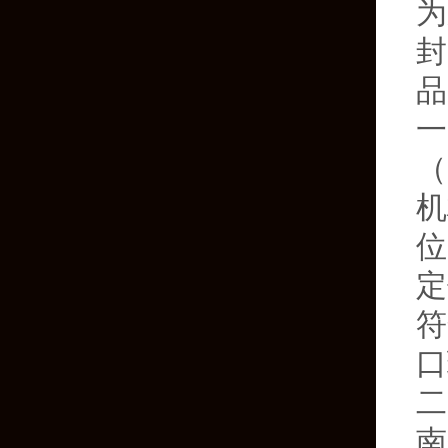
为
封
品
一
（
机
位
定
符
口
二
南