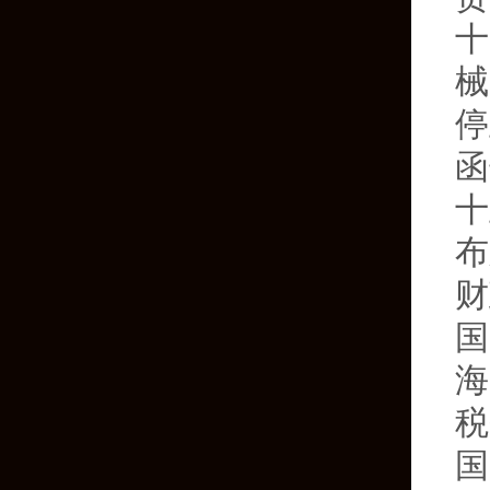
十
械
停
函
十
布
财
国
海
税
国