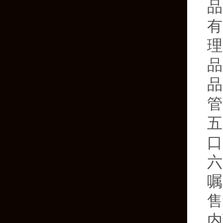
品
有
理
品
品
管
五
口
六
嘱
售
内