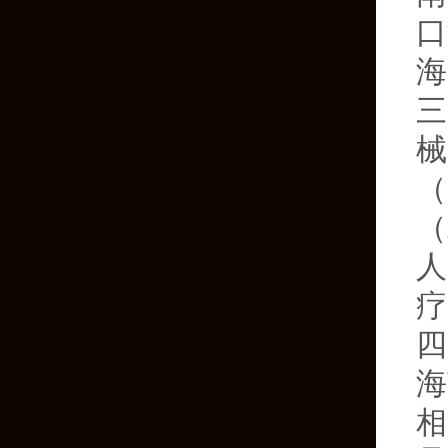
口
海
三
械
（
（
人
疗
四
海
相